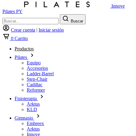
Innove
Pilates PY
Buscar
Crear cuenta
|
Iniciar sesión
0
Carrito
Productos
Pilates
Equipo
Accesorios
Ladder-Barrel
Step-Chair
Cadillac
Reformer
Fisioterapia
Arktus
KLD
Gimnasio
Embreex
Arktus
Innove