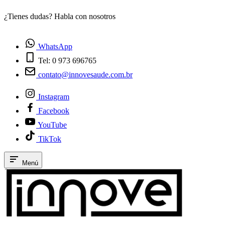
¿Tienes dudas? Habla con nosotros
E
WhatsApp
Tel: 0 973 696765
contato@innovesaude.com.br
Instagram
Facebook
YouTube
TikTok
Menú