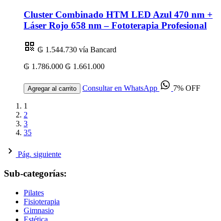
Cluster Combinado HTM LED Azul 470 nm +
Láser Rojo 658 nm – Fototerapia Profesional
₲ 1.544.730
vía Bancard
₲ 1.786.000
₲ 1.661.000
Consultar en WhatsApp
7% OFF
Agregar al carrito
1
2
3
35
Pág. siguiente
Sub-categorías:
Pilates
Fisioterapia
Gimnasio
Estética