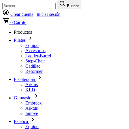
Buscar
Crear cuenta
|
Iniciar sesión
0
Carrito
Productos
Pilates
Equipo
Accesorios
Ladder-Barrel
Step-Chair
Cadillac
Reformer
Fisioterapia
Arktus
KLD
Gimnasio
Embreex
Arktus
Innove
Estética
Equipo