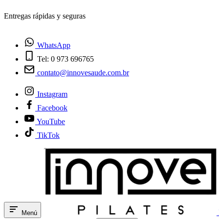
¿Tienes dudas? Habla con nosotros
WhatsApp
Tel: 0 973 696765
contato@innovesaude.com.br
Instagram
Facebook
YouTube
TikTok
Menú