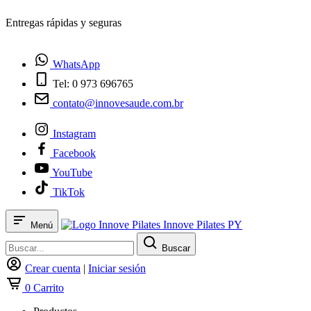
¿Tienes dudas? Habla con nosotros
WhatsApp
Tel: 0 973 696765
contato@innovesaude.com.br
Instagram
Facebook
YouTube
TikTok
Innove Pilates PY
Menú
Buscar
Crear cuenta
|
Iniciar sesión
0
Carrito