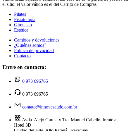
el sitio, el valor válido es el del Carrito de Compras.
Pilates
Fisioterapia
Gimnasio
Estética
Cambios y devoluciones
¿Quiénes somos?
Política de privacidad
Contacto
Entre en contacto:
0 973 696765
0 973 696765
contato@innovesaude.com.br
Avda. Alejo García y Tte. Manuel Cabello, frente al
Hotel 3D
Ciudad del Este, Alto Paraná - Paraguay