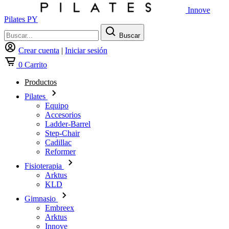
Innove
Pilates PY
Buscar
Crear cuenta
|
Iniciar sesión
0
Carrito
Productos
Pilates
Equipo
Accesorios
Ladder-Barrel
Step-Chair
Cadillac
Reformer
Fisioterapia
Arktus
KLD
Gimnasio
Embreex
Arktus
Innove