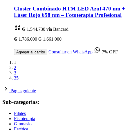
Cluster Combinado HTM LED Azul 470 nm +
Láser Rojo 658 nm – Fototerapia Profesional
₲ 1.544.730
vía Bancard
₲ 1.786.000
₲ 1.661.000
Consultar en WhatsApp
7% OFF
Agregar al carrito
1
2
3
35
Pág. siguiente
Sub-categorías:
Pilates
Fisioterapia
Gimnasio
Estética