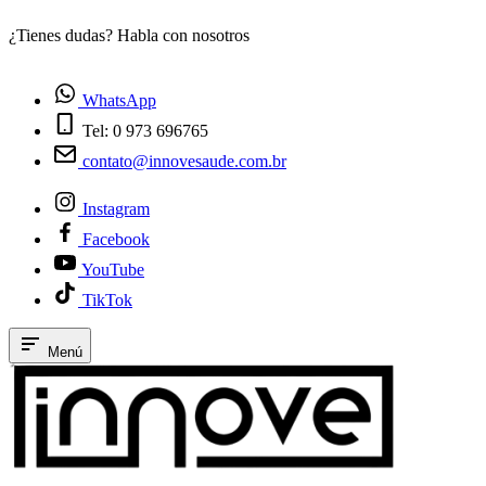
¿Tienes dudas? Habla con nosotros
E
WhatsApp
Tel: 0 973 696765
contato@innovesaude.com.br
Instagram
Facebook
YouTube
TikTok
Menú