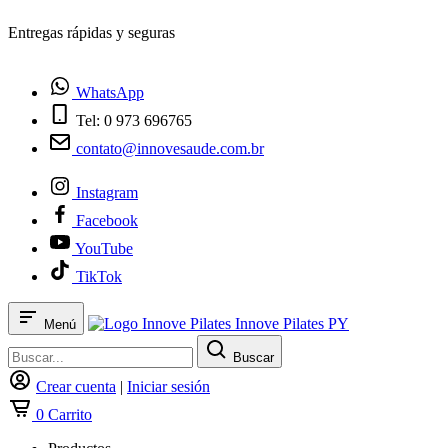
¿Tienes dudas? Habla con nosotros
WhatsApp
Tel: 0 973 696765
contato@innovesaude.com.br
Instagram
Facebook
YouTube
TikTok
Innove Pilates PY
Menú
Buscar
Crear cuenta
|
Iniciar sesión
0
Carrito