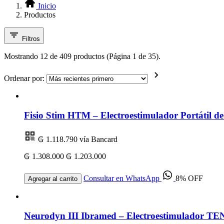
Inicio
Productos
Filtros
Mostrando 12 de 409 productos (Página 1 de 35).
Ordenar por:
Fisio Stim HTM – Electroestimulador Portátil 
₲ 1.118.790
vía Bancard
₲ 1.308.000
₲ 1.203.000
Consultar en WhatsApp
8% OFF
Agregar al carrito
Neurodyn III Ibramed – Electroestimulador TEN