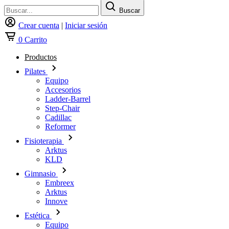
Buscar
Crear cuenta
|
Iniciar sesión
0
Carrito
Productos
Pilates
Equipo
Accesorios
Ladder-Barrel
Step-Chair
Cadillac
Reformer
Fisioterapia
Arktus
KLD
Gimnasio
Embreex
Arktus
Innove
Estética
Equipo