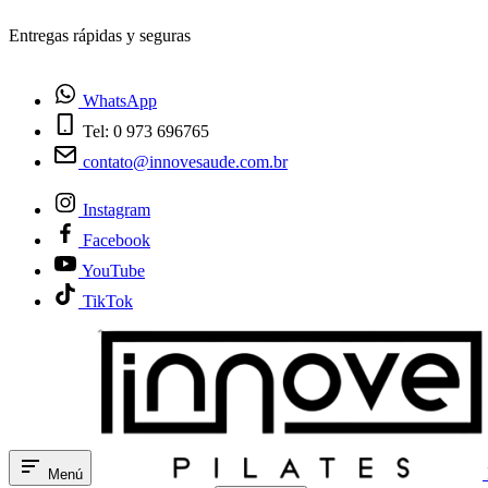
¿Tienes dudas? Habla con nosotros
WhatsApp
Tel: 0 973 696765
contato@innovesaude.com.br
Instagram
Facebook
YouTube
TikTok
Menú