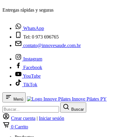
Entregas rápidas y seguras
WhatsApp
Tel: 0 973 696765
contato@innovesaude.com.br
Instagram
Facebook
YouTube
TikTok
Innove Pilates PY
Menú
Buscar
Crear cuenta
|
Iniciar sesión
0
Carrito