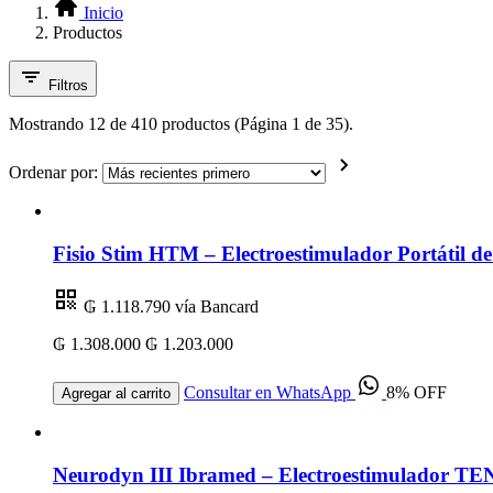
Inicio
Productos
Filtros
Mostrando 12 de 410 productos (Página 1 de 35).
Ordenar por:
Fisio Stim HTM – Electroestimulador Portátil 
₲ 1.118.790
vía Bancard
₲ 1.308.000
₲ 1.203.000
Consultar en WhatsApp
8% OFF
Agregar al carrito
Neurodyn III Ibramed – Electroestimulador TEN