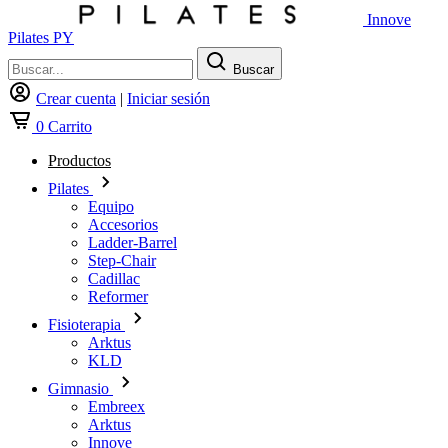
Innove
Pilates PY
Buscar
Crear cuenta
|
Iniciar sesión
0
Carrito
Productos
Pilates
Equipo
Accesorios
Ladder-Barrel
Step-Chair
Cadillac
Reformer
Fisioterapia
Arktus
KLD
Gimnasio
Embreex
Arktus
Innove