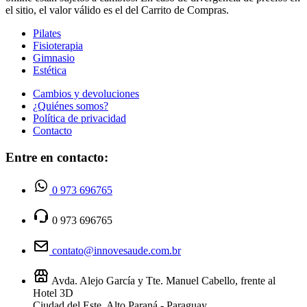
el sitio, el valor válido es el del Carrito de Compras.
Pilates
Fisioterapia
Gimnasio
Estética
Cambios y devoluciones
¿Quiénes somos?
Política de privacidad
Contacto
Entre en contacto:
0 973 696765
0 973 696765
contato@innovesaude.com.br
Avda. Alejo García y Tte. Manuel Cabello, frente al
Hotel 3D
Ciudad del Este, Alto Paraná - Paraguay