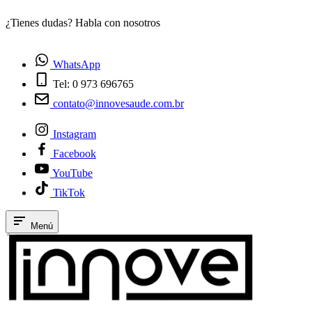
¿Tienes dudas? Habla con nosotros
E
WhatsApp
Tel: 0 973 696765
contato@innovesaude.com.br
Instagram
Facebook
YouTube
TikTok
Menú