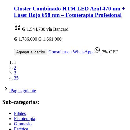
Cluster Combinado HTM LED Azul 470 nm +
Láser Rojo 658 nm – Fototerapia Profesional
₲ 1.544.730
vía Bancard
₲ 1.786.000
₲ 1.661.000
Consultar en WhatsApp
7% OFF
Agregar al carrito
1
2
3
35
Pág. siguiente
Sub-categorías:
Pilates
Fisioterapia
Gimnasio
Estética