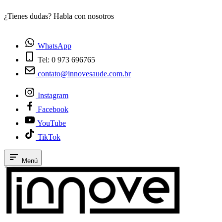
¿Tienes dudas? Habla con nosotros
E
WhatsApp
Tel: 0 973 696765
contato@innovesaude.com.br
Instagram
Facebook
YouTube
TikTok
Menú