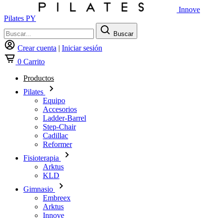
Innove
Pilates PY
Buscar
Crear cuenta
|
Iniciar sesión
0
Carrito
Productos
Pilates
Equipo
Accesorios
Ladder-Barrel
Step-Chair
Cadillac
Reformer
Fisioterapia
Arktus
KLD
Gimnasio
Embreex
Arktus
Innove