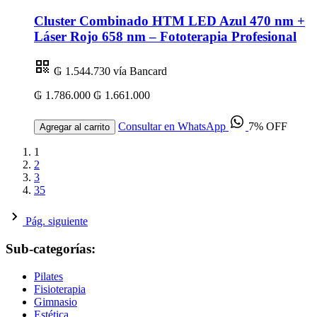
Cluster Combinado HTM LED Azul 470 nm +
Láser Rojo 658 nm – Fototerapia Profesional
₲ 1.544.730
vía Bancard
₲ 1.786.000
₲ 1.661.000
Consultar en WhatsApp
7% OFF
Agregar al carrito
1
2
3
35
Pág. siguiente
Sub-categorías:
Pilates
Fisioterapia
Gimnasio
Estética