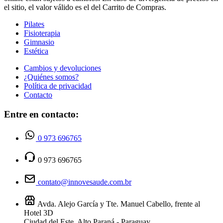
el sitio, el valor válido es el del Carrito de Compras.
Pilates
Fisioterapia
Gimnasio
Estética
Cambios y devoluciones
¿Quiénes somos?
Política de privacidad
Contacto
Entre en contacto:
0 973 696765
0 973 696765
contato@innovesaude.com.br
Avda. Alejo García y Tte. Manuel Cabello, frente al
Hotel 3D
Ciudad del Este, Alto Paraná - Paraguay