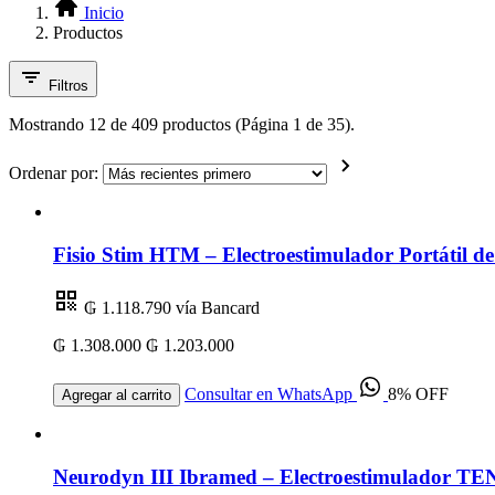
Inicio
Productos
Filtros
Mostrando 12 de 409 productos (Página 1 de 35).
Ordenar por:
Fisio Stim HTM – Electroestimulador Portátil 
₲ 1.118.790
vía Bancard
₲ 1.308.000
₲ 1.203.000
Consultar en WhatsApp
8% OFF
Agregar al carrito
Neurodyn III Ibramed – Electroestimulador TEN