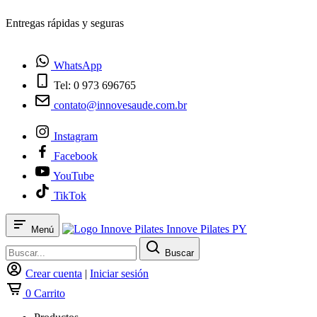
¿Tienes dudas? Habla con nosotros
WhatsApp
Tel: 0 973 696765
contato@innovesaude.com.br
Instagram
Facebook
YouTube
TikTok
Innove Pilates PY
Menú
Buscar
Crear cuenta
|
Iniciar sesión
0
Carrito