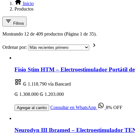
Inicio
Productos
Filtros
Mostrando 12 de 409 productos (Página 1 de 35).
Ordenar por:
Fisio Stim HTM – Electroestimulador Portátil 
₲ 1.118.790
vía Bancard
₲ 1.308.000
₲ 1.203.000
Consultar en WhatsApp
8% OFF
Agregar al carrito
Neurodyn III Ibramed – Electroestimulador TEN