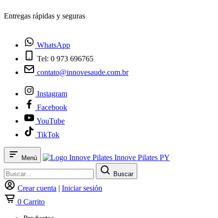
¿Tienes dudas? Habla con nosotros
WhatsApp
Tel: 0 973 696765
contato@innovesaude.com.br
Instagram
Facebook
YouTube
TikTok
Innove Pilates PY
Menú
Buscar
Crear cuenta
|
Iniciar sesión
0
Carrito