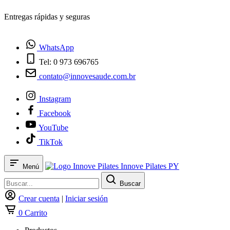
¿Tienes dudas? Habla con nosotros
WhatsApp
Tel: 0 973 696765
contato@innovesaude.com.br
Instagram
Facebook
YouTube
TikTok
Innove Pilates PY
Menú
Buscar
Crear cuenta
|
Iniciar sesión
0
Carrito