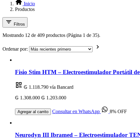
Inicio
Productos
Filtros
Mostrando 12 de 409 productos (Página 1 de 35).
Ordenar por:
Fisio Stim HTM – Electroestimulador Portátil 
₲ 1.118.790
vía Bancard
₲ 1.308.000
₲ 1.203.000
Consultar en WhatsApp
8% OFF
Agregar al carrito
Neurodyn III Ibramed – Electroestimulador TEN