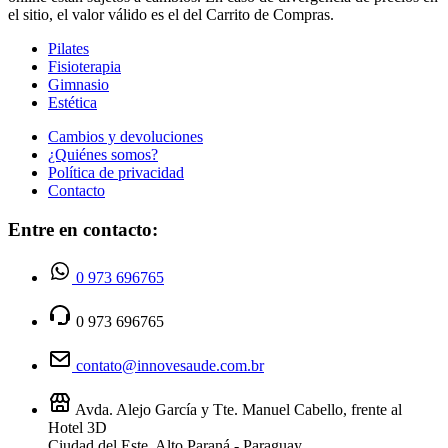
el sitio, el valor válido es el del Carrito de Compras.
Pilates
Fisioterapia
Gimnasio
Estética
Cambios y devoluciones
¿Quiénes somos?
Política de privacidad
Contacto
Entre en contacto:
0 973 696765
0 973 696765
contato@innovesaude.com.br
Avda. Alejo García y Tte. Manuel Cabello, frente al
Hotel 3D
Ciudad del Este, Alto Paraná - Paraguay