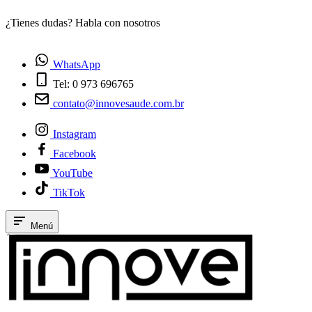
¿Tienes dudas? Habla con nosotros
E
WhatsApp
Tel: 0 973 696765
contato@innovesaude.com.br
Instagram
Facebook
YouTube
TikTok
Menú