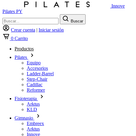
Innove
Pilates PY
Buscar
Crear cuenta
|
Iniciar sesión
0
Carrito
Productos
Pilates
Equipo
Accesorios
Ladder-Barrel
Step-Chair
Cadillac
Reformer
Fisioterapia
Arktus
KLD
Gimnasio
Embreex
Arktus
Innove