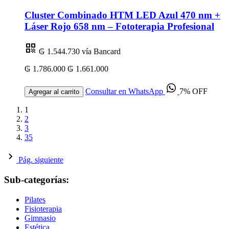
Cluster Combinado HTM LED Azul 470 nm +
Láser Rojo 658 nm – Fototerapia Profesional
₲ 1.544.730
vía Bancard
₲ 1.786.000
₲ 1.661.000
Consultar en WhatsApp
7% OFF
Agregar al carrito
1
2
3
35
Pág. siguiente
Sub-categorías:
Pilates
Fisioterapia
Gimnasio
Estética