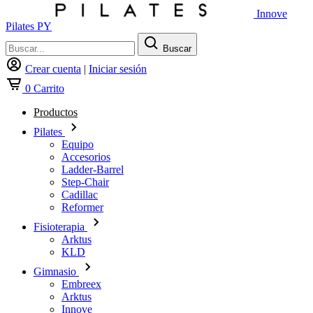
Innove
Pilates PY
Buscar
Crear cuenta
|
Iniciar sesión
0
Carrito
Productos
Pilates
Equipo
Accesorios
Ladder-Barrel
Step-Chair
Cadillac
Reformer
Fisioterapia
Arktus
KLD
Gimnasio
Embreex
Arktus
Innove