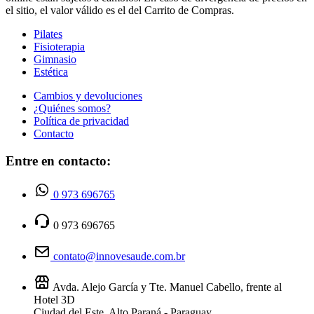
el sitio, el valor válido es el del Carrito de Compras.
Pilates
Fisioterapia
Gimnasio
Estética
Cambios y devoluciones
¿Quiénes somos?
Política de privacidad
Contacto
Entre en contacto:
0 973 696765
0 973 696765
contato@innovesaude.com.br
Avda. Alejo García y Tte. Manuel Cabello, frente al
Hotel 3D
Ciudad del Este, Alto Paraná - Paraguay