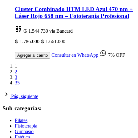
Cluster Combinado HTM LED Azul 470 nm +
Láser Rojo 658 nm – Fototerapia Profesional
₲ 1.544.730
vía Bancard
₲ 1.786.000
₲ 1.661.000
Consultar en WhatsApp
7% OFF
Agregar al carrito
1
2
3
35
Pág. siguiente
Sub-categorías:
Pilates
Fisioterapia
Gimnasio
Estética