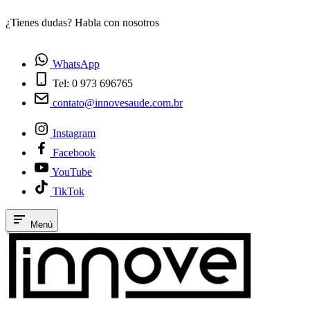
¿Tienes dudas? Habla con nosotros
E
WhatsApp
Tel: 0 973 696765
contato@innovesaude.com.br
Instagram
Facebook
YouTube
TikTok
Menú