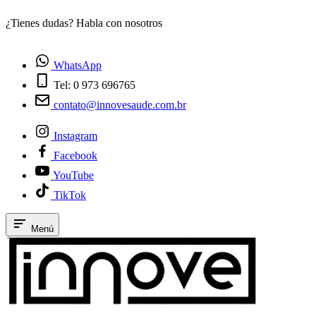
¿Tienes dudas? Habla con nosotros
E
WhatsApp
Tel: 0 973 696765
contato@innovesaude.com.br
Instagram
Facebook
YouTube
TikTok
Menú