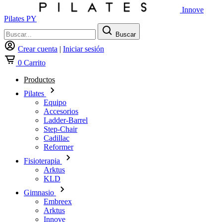
Innove
Pilates PY
Buscar
Crear cuenta
|
Iniciar sesión
0
Carrito
Productos
Pilates
Equipo
Accesorios
Ladder-Barrel
Step-Chair
Cadillac
Reformer
Fisioterapia
Arktus
KLD
Gimnasio
Embreex
Arktus
Innove