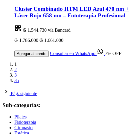
Cluster Combinado HTM LED Azul 470 nm +
Láser Rojo 658 nm – Fototerapia Profesional
₲ 1.544.730
vía Bancard
₲ 1.786.000
₲ 1.661.000
Consultar en WhatsApp
7% OFF
Agregar al carrito
1
2
3
35
Pág. siguiente
Sub-categorías:
Pilates
Fisioterapia
Gimnasio
Estética