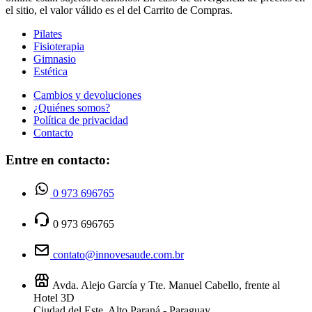
el sitio, el valor válido es el del Carrito de Compras.
Pilates
Fisioterapia
Gimnasio
Estética
Cambios y devoluciones
¿Quiénes somos?
Política de privacidad
Contacto
Entre en contacto:
0 973 696765
0 973 696765
contato@innovesaude.com.br
Avda. Alejo García y Tte. Manuel Cabello, frente al
Hotel 3D
Ciudad del Este, Alto Paraná - Paraguay