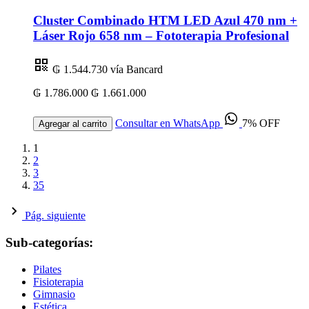
Cluster Combinado HTM LED Azul 470 nm +
Láser Rojo 658 nm – Fototerapia Profesional
₲ 1.544.730
vía Bancard
₲ 1.786.000
₲ 1.661.000
Consultar en WhatsApp
7% OFF
Agregar al carrito
1
2
3
35
Pág. siguiente
Sub-categorías:
Pilates
Fisioterapia
Gimnasio
Estética