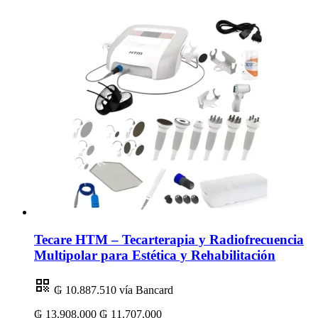
Tecare HTM – Tecarterapia y Radiofrecuencia
Multipolar para Estética y Rehabilitación
₲ 10.887.510
vía Bancard
₲ 13.908.000
₲ 11.707.000