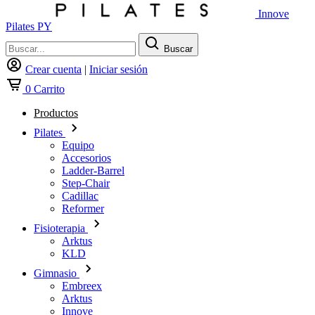
Innove
Pilates PY
Buscar
Crear cuenta
|
Iniciar sesión
0
Carrito
Productos
Pilates
Equipo
Accesorios
Ladder-Barrel
Step-Chair
Cadillac
Reformer
Fisioterapia
Arktus
KLD
Gimnasio
Embreex
Arktus
Innove