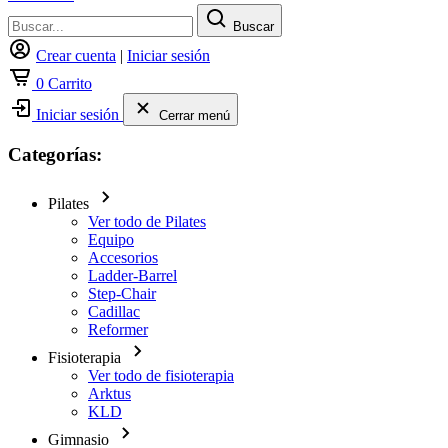
Buscar
Crear cuenta
|
Iniciar sesión
0
Carrito
Iniciar sesión
Cerrar menú
Categorías:
Pilates
Ver todo de Pilates
Equipo
Accesorios
Ladder-Barrel
Step-Chair
Cadillac
Reformer
Fisioterapia
Ver todo de fisioterapia
Arktus
KLD
Gimnasio