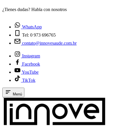
¿Tienes dudas? Habla con nosotros
E
WhatsApp
Tel: 0 973 696765
contato@innovesaude.com.br
Instagram
Facebook
YouTube
TikTok
Menú