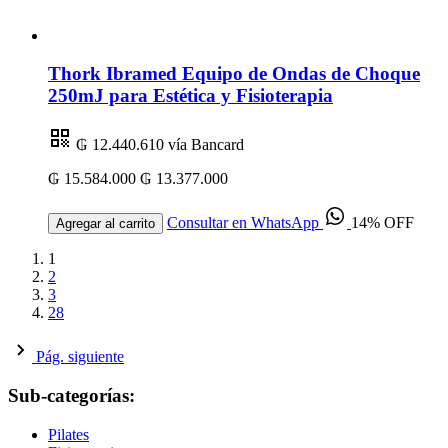
Thork Ibramed Equipo de Ondas de Choque
250mJ para Estética y Fisioterapia
₲ 12.440.610
vía Bancard
₲ 15.584.000
₲ 13.377.000
Consultar en WhatsApp
14% OFF
Agregar al carrito
1
2
3
28
Pág. siguiente
Sub-categorías:
Pilates