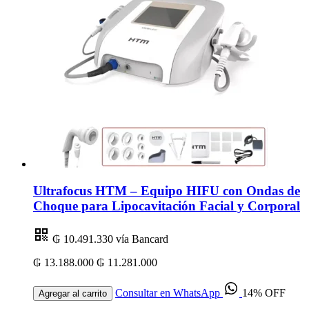
Ultrafocus HTM – Equipo HIFU con Ondas de
Choque para Lipocavitación Facial y Corporal
₲ 10.491.330
vía Bancard
₲ 13.188.000
₲ 11.281.000
Consultar en WhatsApp
14% OFF
Agregar al carrito