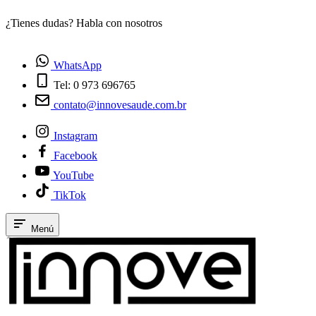
¿Tienes dudas? Habla con nosotros
E
WhatsApp
Tel: 0 973 696765
contato@innovesaude.com.br
Instagram
Facebook
YouTube
TikTok
Menú