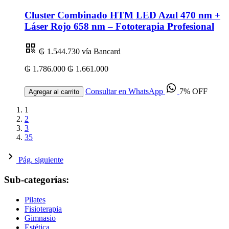
Cluster Combinado HTM LED Azul 470 nm +
Láser Rojo 658 nm – Fototerapia Profesional
₲ 1.544.730
vía Bancard
₲ 1.786.000
₲ 1.661.000
Consultar en WhatsApp
7% OFF
Agregar al carrito
1
2
3
35
Pág. siguiente
Sub-categorías:
Pilates
Fisioterapia
Gimnasio
Estética