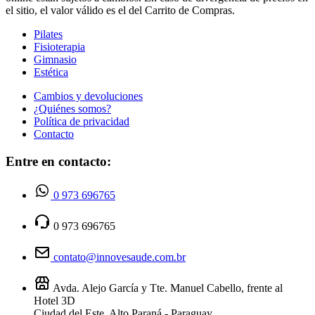
el sitio, el valor válido es el del Carrito de Compras.
Pilates
Fisioterapia
Gimnasio
Estética
Cambios y devoluciones
¿Quiénes somos?
Política de privacidad
Contacto
Entre en contacto:
0 973 696765
0 973 696765
contato@innovesaude.com.br
Avda. Alejo García y Tte. Manuel Cabello, frente al
Hotel 3D
Ciudad del Este, Alto Paraná - Paraguay