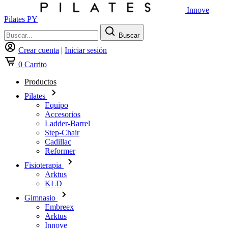
Innove
Pilates PY
Buscar
Crear cuenta
|
Iniciar sesión
0
Carrito
Productos
Pilates
Equipo
Accesorios
Ladder-Barrel
Step-Chair
Cadillac
Reformer
Fisioterapia
Arktus
KLD
Gimnasio
Embreex
Arktus
Innove