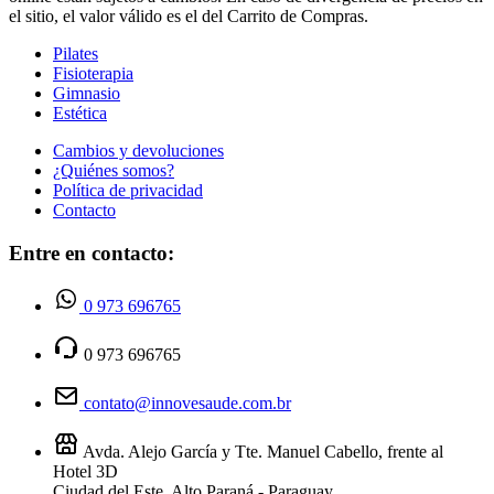
el sitio, el valor válido es el del Carrito de Compras.
Pilates
Fisioterapia
Gimnasio
Estética
Cambios y devoluciones
¿Quiénes somos?
Política de privacidad
Contacto
Entre en contacto:
0 973 696765
0 973 696765
contato@innovesaude.com.br
Avda. Alejo García y Tte. Manuel Cabello, frente al
Hotel 3D
Ciudad del Este, Alto Paraná - Paraguay