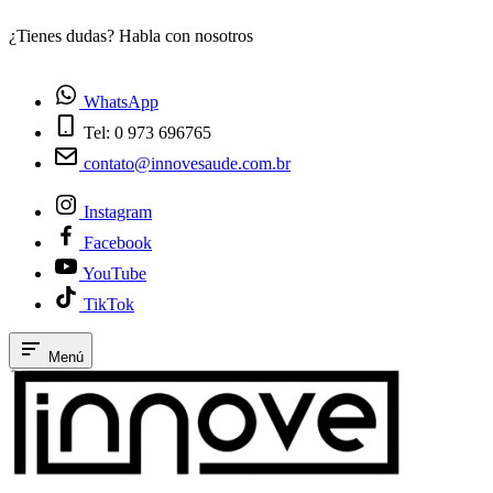
¿Tienes dudas? Habla con nosotros
E
WhatsApp
Tel: 0 973 696765
contato@innovesaude.com.br
Instagram
Facebook
YouTube
TikTok
Menú