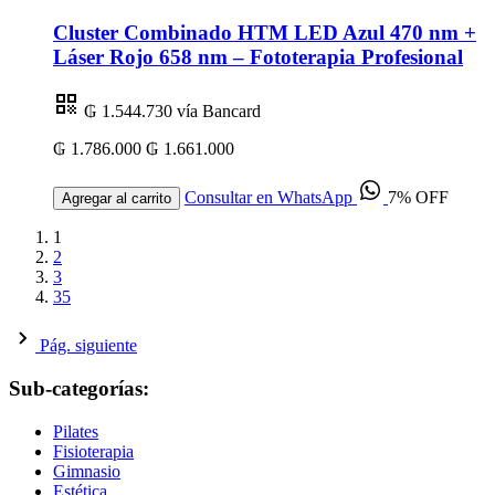
Cluster Combinado HTM LED Azul 470 nm +
Láser Rojo 658 nm – Fototerapia Profesional
₲ 1.544.730
vía Bancard
₲ 1.786.000
₲ 1.661.000
Consultar en WhatsApp
7% OFF
Agregar al carrito
1
2
3
35
Pág. siguiente
Sub-categorías:
Pilates
Fisioterapia
Gimnasio
Estética