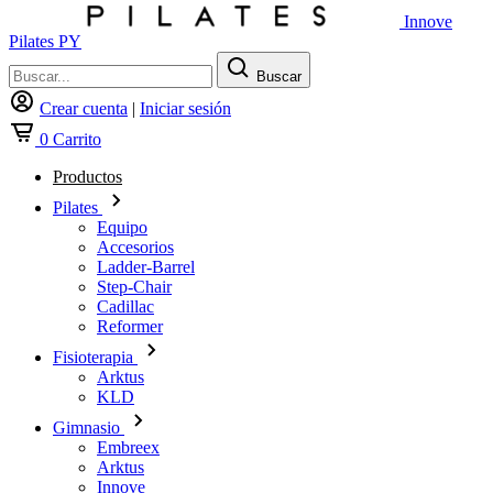
Innove
Pilates PY
Buscar
Crear cuenta
|
Iniciar sesión
0
Carrito
Productos
Pilates
Equipo
Accesorios
Ladder-Barrel
Step-Chair
Cadillac
Reformer
Fisioterapia
Arktus
KLD
Gimnasio
Embreex
Arktus
Innove