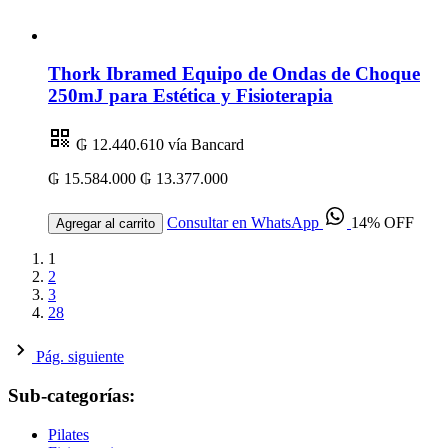
Thork Ibramed Equipo de Ondas de Choque
250mJ para Estética y Fisioterapia
₲ 12.440.610
vía Bancard
₲ 15.584.000
₲ 13.377.000
Consultar en WhatsApp
14% OFF
Agregar al carrito
1
2
3
28
Pág. siguiente
Sub-categorías:
Pilates