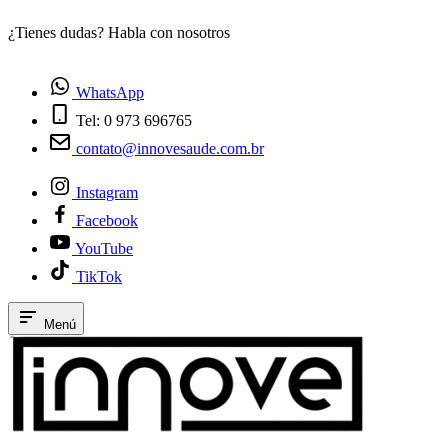
¿Tienes dudas? Habla con nosotros
E
WhatsApp
Tel: 0 973 696765
contato@innovesaude.com.br
Instagram
Facebook
YouTube
TikTok
Menú