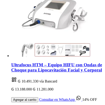
Ultrafocus HTM – Equipo HIFU con Ondas de
Choque para Lipocavitación Facial y Corporal
₲ 10.491.330
vía Bancard
₲ 13.188.000
₲ 11.281.000
Consultar en WhatsApp
14% OFF
Agregar al carrito