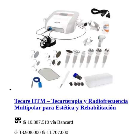
Tecare HTM – Tecarterapia y Radiofrecuencia
Multipolar para Estética y Rehabilitación
₲ 10.887.510
vía Bancard
₲ 13.908.000
₲ 11.707.000