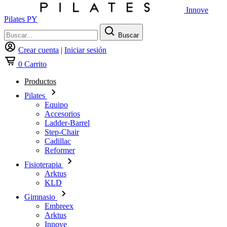
Innove
Pilates PY
Buscar
Crear cuenta
|
Iniciar sesión
0
Carrito
Productos
Pilates
Equipo
Accesorios
Ladder-Barrel
Step-Chair
Cadillac
Reformer
Fisioterapia
Arktus
KLD
Gimnasio
Embreex
Arktus
Innove