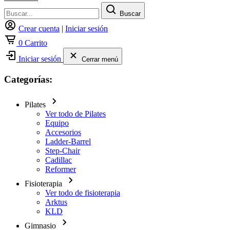
Buscar
Crear cuenta
|
Iniciar sesión
0
Carrito
Iniciar sesión
Cerrar menú
Categorías:
Pilates
Ver todo de Pilates
Equipo
Accesorios
Ladder-Barrel
Step-Chair
Cadillac
Reformer
Fisioterapia
Ver todo de fisioterapia
Arktus
KLD
Gimnasio