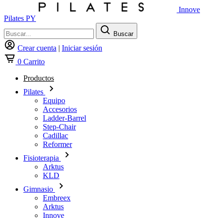
Innove
Pilates PY
Buscar
Crear cuenta
|
Iniciar sesión
0
Carrito
Productos
Pilates
Equipo
Accesorios
Ladder-Barrel
Step-Chair
Cadillac
Reformer
Fisioterapia
Arktus
KLD
Gimnasio
Embreex
Arktus
Innove