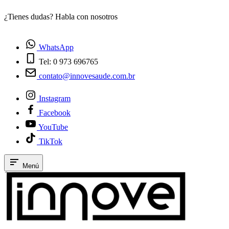
¿Tienes dudas? Habla con nosotros
E
WhatsApp
Tel: 0 973 696765
contato@innovesaude.com.br
Instagram
Facebook
YouTube
TikTok
Menú