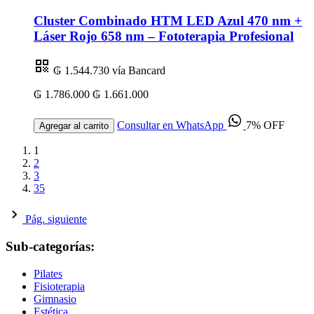
Cluster Combinado HTM LED Azul 470 nm +
Láser Rojo 658 nm – Fototerapia Profesional
₲ 1.544.730
vía Bancard
₲ 1.786.000
₲ 1.661.000
Consultar en WhatsApp
7% OFF
Agregar al carrito
1
2
3
35
Pág. siguiente
Sub-categorías:
Pilates
Fisioterapia
Gimnasio
Estética