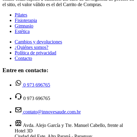
el sitio, el valor válido es el del Carrito de Compras.
Pilates
Fisioterapia
Gimnasio
Estética
Cambios y devoluciones
¿Quiénes somos?
Política de privacidad
Contacto
Entre en contacto:
0 973 696765
0 973 696765
contato@innovesaude.com.br
Avda. Alejo García y Tte. Manuel Cabello, frente al
Hotel 3D
Ciudad del Este, Alto Paraná - Paraguay