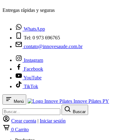
¿Tienes dudas? Habla con nosotros
WhatsApp
Tel: 0 973 696765
contato@innovesaude.com.br
Instagram
Facebook
YouTube
TikTok
Innove Pilates PY
Menú
Buscar
Crear cuenta
|
Iniciar sesión
0
Carrito