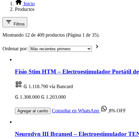
Inicio
Productos
Filtros
Mostrando 12 de 409 productos (Página 1 de 35).
Ordenar por:
Fisio Stim HTM – Electroestimulador Portátil 
₲ 1.118.790
vía Bancard
₲ 1.308.000
₲ 1.203.000
Consultar en WhatsApp
8% OFF
Agregar al carrito
Neurodyn III Ibramed – Electroestimulador TEN