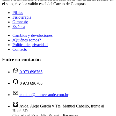
el sitio, el valor válido es el del Carrito de Compras.
Pilates
Fisioterapia
Gimnasio
Estética
Cambios y devoluciones
¿Quiénes somos?
Política de privacidad
Contacto
Entre en contacto:
0 973 696765
0 973 696765
contato@innovesaude.com.br
Avda. Alejo García y Tte. Manuel Cabello, frente al
Hotel 3D
Ciudad del Este, Alto Paraná - Paraguay