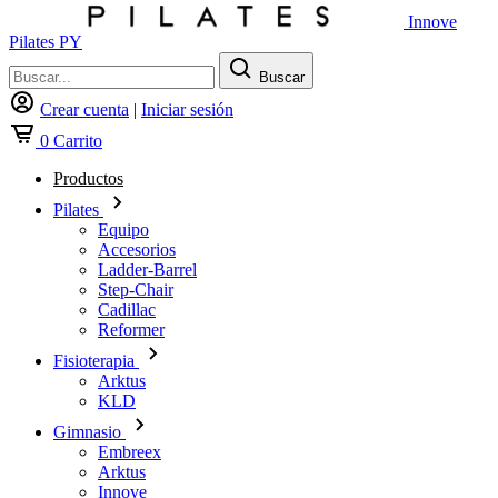
Innove
Pilates PY
Buscar
Crear cuenta
|
Iniciar sesión
0
Carrito
Productos
Pilates
Equipo
Accesorios
Ladder-Barrel
Step-Chair
Cadillac
Reformer
Fisioterapia
Arktus
KLD
Gimnasio
Embreex
Arktus
Innove