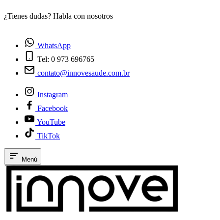
¿Tienes dudas? Habla con nosotros
E
WhatsApp
Tel: 0 973 696765
contato@innovesaude.com.br
Instagram
Facebook
YouTube
TikTok
Menú