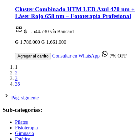
Cluster Combinado HTM LED Azul 470 nm +
Láser Rojo 658 nm – Fototerapia Profesional
₲ 1.544.730
vía Bancard
₲ 1.786.000
₲ 1.661.000
Consultar en WhatsApp
7% OFF
Agregar al carrito
1
2
3
35
Pág. siguiente
Sub-categorías:
Pilates
Fisioterapia
Gimnasio
Estética