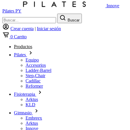
Innove
Pilates PY
Buscar
Crear cuenta
|
Iniciar sesión
0
Carrito
Productos
Pilates
Equipo
Accesorios
Ladder-Barrel
Step-Chair
Cadillac
Reformer
Fisioterapia
Arktus
KLD
Gimnasio
Embreex
Arktus
Innove