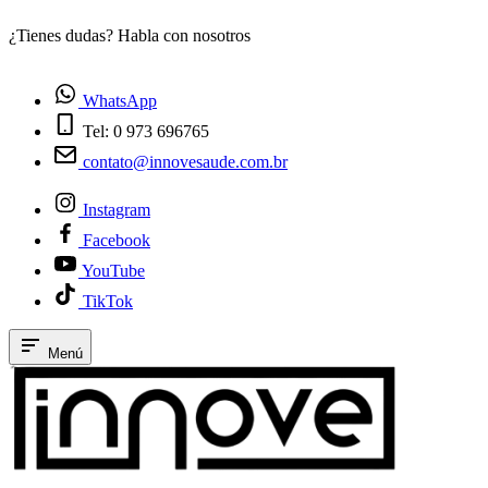
¿Tienes dudas? Habla con nosotros
E
WhatsApp
Tel: 0 973 696765
contato@innovesaude.com.br
Instagram
Facebook
YouTube
TikTok
Menú