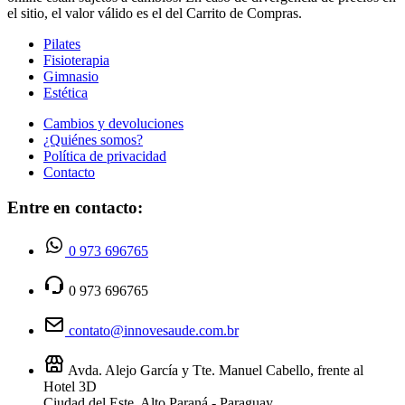
el sitio, el valor válido es el del Carrito de Compras.
Pilates
Fisioterapia
Gimnasio
Estética
Cambios y devoluciones
¿Quiénes somos?
Política de privacidad
Contacto
Entre en contacto:
0 973 696765
0 973 696765
contato@innovesaude.com.br
Avda. Alejo García y Tte. Manuel Cabello, frente al
Hotel 3D
Ciudad del Este, Alto Paraná - Paraguay