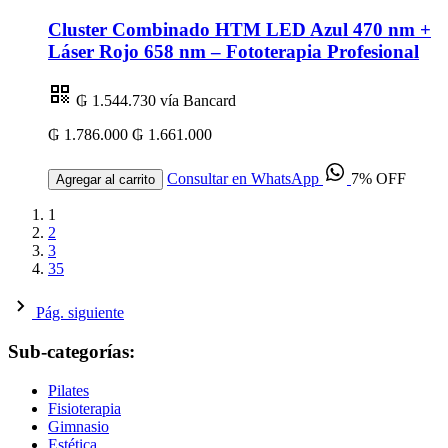
Cluster Combinado HTM LED Azul 470 nm +
Láser Rojo 658 nm – Fototerapia Profesional
₲ 1.544.730
vía Bancard
₲ 1.786.000
₲ 1.661.000
Consultar en WhatsApp
7% OFF
Agregar al carrito
1
2
3
35
Pág. siguiente
Sub-categorías:
Pilates
Fisioterapia
Gimnasio
Estética