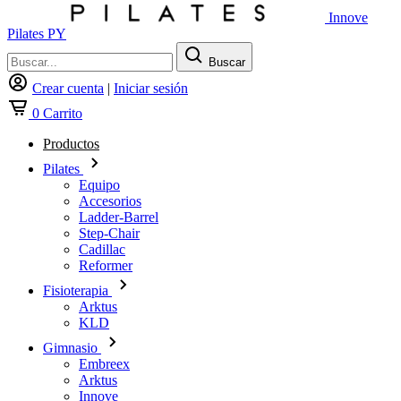
Innove
Pilates PY
Buscar
Crear cuenta
|
Iniciar sesión
0
Carrito
Productos
Pilates
Equipo
Accesorios
Ladder-Barrel
Step-Chair
Cadillac
Reformer
Fisioterapia
Arktus
KLD
Gimnasio
Embreex
Arktus
Innove