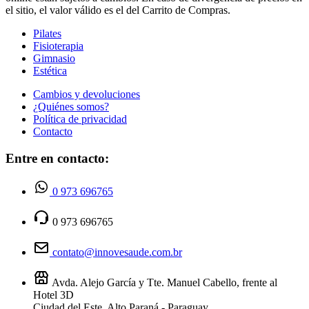
el sitio, el valor válido es el del Carrito de Compras.
Pilates
Fisioterapia
Gimnasio
Estética
Cambios y devoluciones
¿Quiénes somos?
Política de privacidad
Contacto
Entre en contacto:
0 973 696765
0 973 696765
contato@innovesaude.com.br
Avda. Alejo García y Tte. Manuel Cabello, frente al
Hotel 3D
Ciudad del Este, Alto Paraná - Paraguay