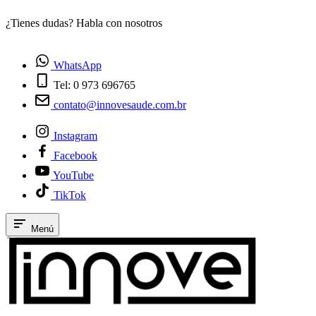
¿Tienes dudas? Habla con nosotros
E
WhatsApp
Tel: 0 973 696765
contato@innovesaude.com.br
Instagram
Facebook
YouTube
TikTok
Menú