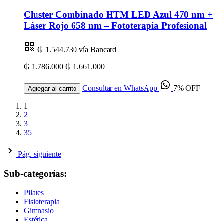
Cluster Combinado HTM LED Azul 470 nm +
Láser Rojo 658 nm – Fototerapia Profesional
₲ 1.544.730
vía Bancard
₲ 1.786.000
₲ 1.661.000
Consultar en WhatsApp
7% OFF
Agregar al carrito
1
2
3
35
Pág. siguiente
Sub-categorías:
Pilates
Fisioterapia
Gimnasio
Estética