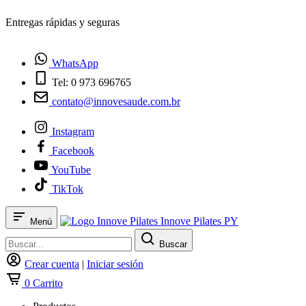
¿Tienes dudas? Habla con nosotros
WhatsApp
Tel: 0 973 696765
contato@innovesaude.com.br
Instagram
Facebook
YouTube
TikTok
Innove Pilates PY
Menú
Buscar
Crear cuenta
|
Iniciar sesión
0
Carrito