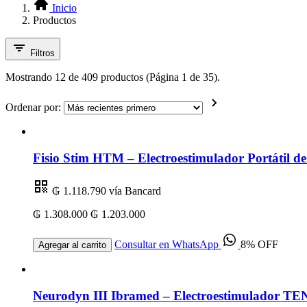
Inicio
Productos
Filtros
Mostrando 12 de 409 productos (Página 1 de 35).
Ordenar por:
Fisio Stim HTM – Electroestimulador Portátil 
₲ 1.118.790
vía Bancard
₲ 1.308.000
₲ 1.203.000
Consultar en WhatsApp
8% OFF
Agregar al carrito
Neurodyn III Ibramed – Electroestimulador TEN