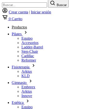
Buscar
Crear cuenta
|
Iniciar sesión
0
Carrito
Productos
Pilates
Equipo
Accesorios
Ladder-Barrel
Step-Chair
Cadillac
Reformer
Fisioterapia
Arktus
KLD
Gimnasio
Embreex
Arktus
Innove
Estética
Equipo