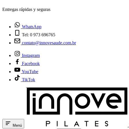
¿Tienes dudas? Habla con nosotros
WhatsApp
Tel: 0 973 696765
contato@innovesaude.com.br
Instagram
Facebook
YouTube
TikTok
Menú