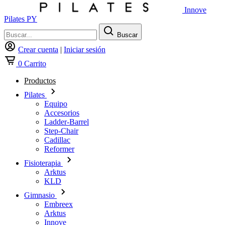
Innove
Pilates PY
Buscar
Crear cuenta
|
Iniciar sesión
0
Carrito
Productos
Pilates
Equipo
Accesorios
Ladder-Barrel
Step-Chair
Cadillac
Reformer
Fisioterapia
Arktus
KLD
Gimnasio
Embreex
Arktus
Innove