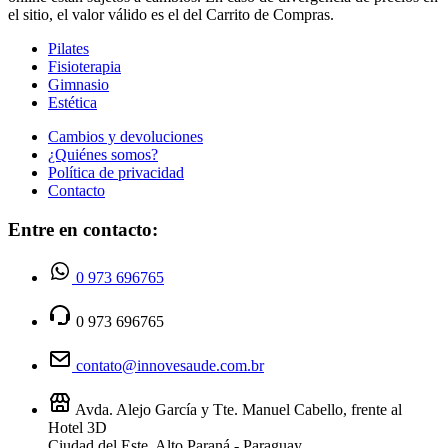
el sitio, el valor válido es el del Carrito de Compras.
Pilates
Fisioterapia
Gimnasio
Estética
Cambios y devoluciones
¿Quiénes somos?
Política de privacidad
Contacto
Entre en contacto:
0 973 696765
0 973 696765
contato@innovesaude.com.br
Avda. Alejo García y Tte. Manuel Cabello, frente al
Hotel 3D
Ciudad del Este, Alto Paraná - Paraguay