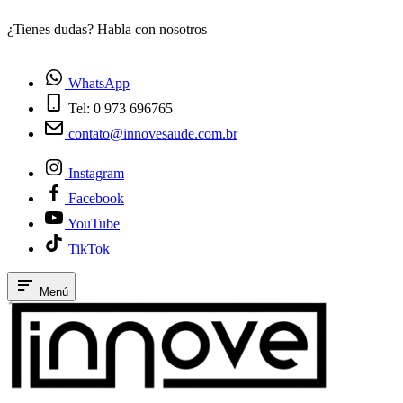
¿Tienes dudas? Habla con nosotros
E
WhatsApp
Tel: 0 973 696765
contato@innovesaude.com.br
Instagram
Facebook
YouTube
TikTok
Menú