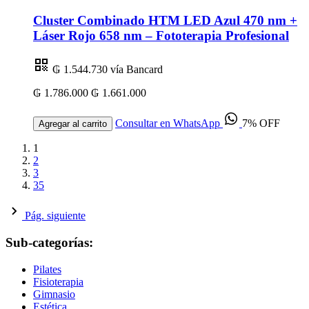
Cluster Combinado HTM LED Azul 470 nm +
Láser Rojo 658 nm – Fototerapia Profesional
₲ 1.544.730
vía Bancard
₲ 1.786.000
₲ 1.661.000
Consultar en WhatsApp
7% OFF
Agregar al carrito
1
2
3
35
Pág. siguiente
Sub-categorías:
Pilates
Fisioterapia
Gimnasio
Estética