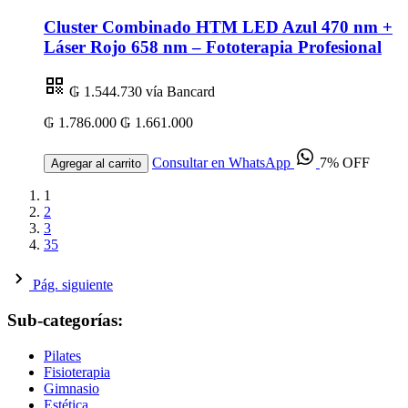
Cluster Combinado HTM LED Azul 470 nm +
Láser Rojo 658 nm – Fototerapia Profesional
₲ 1.544.730
vía Bancard
₲ 1.786.000
₲ 1.661.000
Consultar en WhatsApp
7% OFF
Agregar al carrito
1
2
3
35
Pág. siguiente
Sub-categorías:
Pilates
Fisioterapia
Gimnasio
Estética