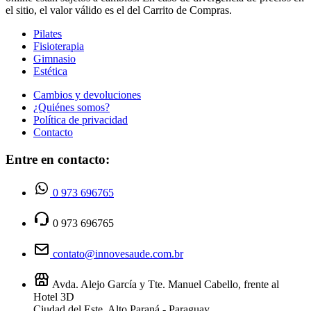
el sitio, el valor válido es el del Carrito de Compras.
Pilates
Fisioterapia
Gimnasio
Estética
Cambios y devoluciones
¿Quiénes somos?
Política de privacidad
Contacto
Entre en contacto:
0 973 696765
0 973 696765
contato@innovesaude.com.br
Avda. Alejo García y Tte. Manuel Cabello, frente al
Hotel 3D
Ciudad del Este, Alto Paraná - Paraguay