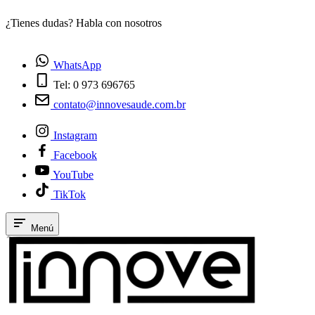
¿Tienes dudas? Habla con nosotros
E
WhatsApp
Tel: 0 973 696765
contato@innovesaude.com.br
Instagram
Facebook
YouTube
TikTok
Menú