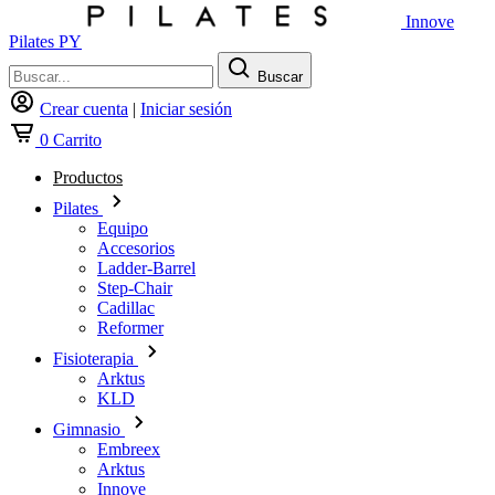
Innove
Pilates PY
Buscar
Crear cuenta
|
Iniciar sesión
0
Carrito
Productos
Pilates
Equipo
Accesorios
Ladder-Barrel
Step-Chair
Cadillac
Reformer
Fisioterapia
Arktus
KLD
Gimnasio
Embreex
Arktus
Innove