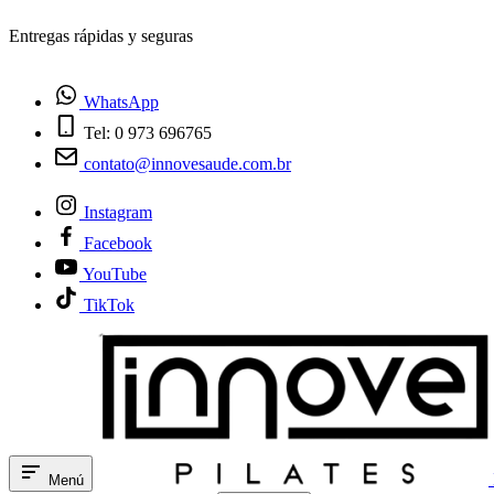
¿Tienes dudas? Habla con nosotros
WhatsApp
Tel: 0 973 696765
contato@innovesaude.com.br
Instagram
Facebook
YouTube
TikTok
Menú