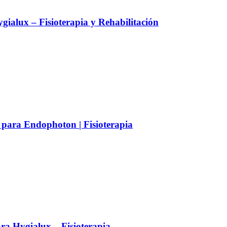
alux – Fisioterapia y Rehabilitación
 para Endophoton | Fisioterapia
a Hygialux – Fisioterapia