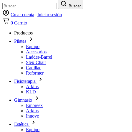
Buscar
Crear cuenta
|
Iniciar sesión
0
Carrito
Productos
Pilates
Equipo
Accesorios
Ladder-Barrel
Step-Chair
Cadillac
Reformer
Fisioterapia
Arktus
KLD
Gimnasio
Embreex
Arktus
Innove
Estética
Equipo