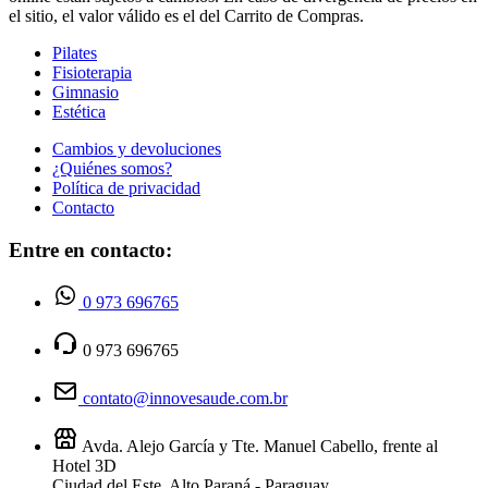
el sitio, el valor válido es el del Carrito de Compras.
Pilates
Fisioterapia
Gimnasio
Estética
Cambios y devoluciones
¿Quiénes somos?
Política de privacidad
Contacto
Entre en contacto:
0 973 696765
0 973 696765
contato@innovesaude.com.br
Avda. Alejo García y Tte. Manuel Cabello, frente al
Hotel 3D
Ciudad del Este, Alto Paraná - Paraguay