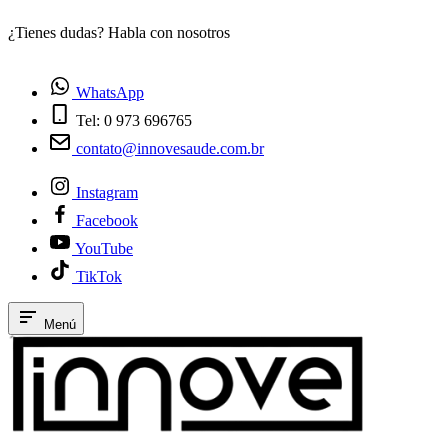
¿Tienes dudas? Habla con nosotros
E
WhatsApp
Tel: 0 973 696765
contato@innovesaude.com.br
Instagram
Facebook
YouTube
TikTok
Menú