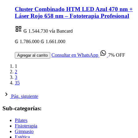
Cluster Combinado HTM LED Azul 470 nm +
Láser Rojo 658 nm – Fototerapia Profesional
₲ 1.544.730
vía Bancard
₲ 1.786.000
₲ 1.661.000
Consultar en WhatsApp
7% OFF
Agregar al carrito
1
2
3
35
Pág. siguiente
Sub-categorías:
Pilates
Fisioterapia
Gimnasio
Estética