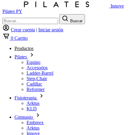
Innove
Pilates PY
Buscar
Crear cuenta
|
Iniciar sesión
0
Carrito
Productos
Pilates
Equipo
Accesorios
Ladder-Barrel
Step-Chair
Cadillac
Reformer
Fisioterapia
Arktus
KLD
Gimnasio
Embreex
Arktus
Innove