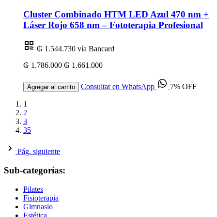
Cluster Combinado HTM LED Azul 470 nm +
Láser Rojo 658 nm – Fototerapia Profesional
₲ 1.544.730
vía Bancard
₲ 1.786.000
₲ 1.661.000
Consultar en WhatsApp
7% OFF
Agregar al carrito
1
2
3
35
Pág. siguiente
Sub-categorías:
Pilates
Fisioterapia
Gimnasio
Estética