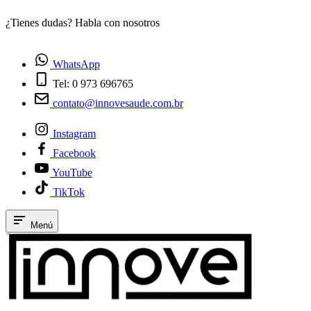
¿Tienes dudas? Habla con nosotros
E
WhatsApp
Tel: 0 973 696765
contato@innovesaude.com.br
Instagram
Facebook
YouTube
TikTok
Menú