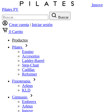
Innove
Pilates PY
Buscar
Crear cuenta
|
Iniciar sesión
0
Carrito
Productos
Pilates
Equipo
Accesorios
Ladder-Barrel
Step-Chair
Cadillac
Reformer
Fisioterapia
Arktus
KLD
Gimnasio
Embreex
Arktus
Innove