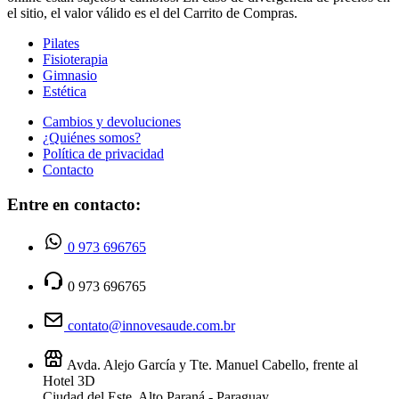
el sitio, el valor válido es el del Carrito de Compras.
Pilates
Fisioterapia
Gimnasio
Estética
Cambios y devoluciones
¿Quiénes somos?
Política de privacidad
Contacto
Entre en contacto:
0 973 696765
0 973 696765
contato@innovesaude.com.br
Avda. Alejo García y Tte. Manuel Cabello, frente al
Hotel 3D
Ciudad del Este, Alto Paraná - Paraguay