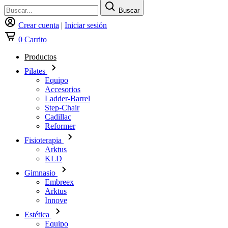
Buscar
Crear cuenta
|
Iniciar sesión
0
Carrito
Productos
Pilates
Equipo
Accesorios
Ladder-Barrel
Step-Chair
Cadillac
Reformer
Fisioterapia
Arktus
KLD
Gimnasio
Embreex
Arktus
Innove
Estética
Equipo