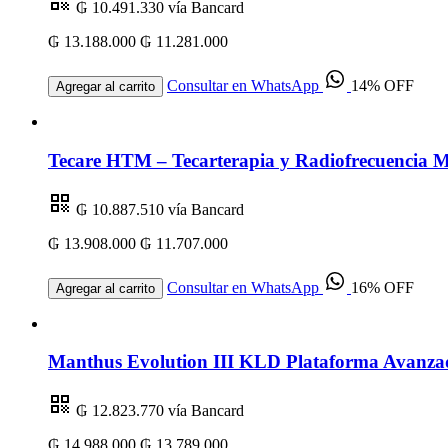
₲ 10.491.330
vía Bancard
₲ 13.188.000
₲ 11.281.000
Consultar en WhatsApp
14% OFF
Agregar al carrito
Tecare HTM – Tecarterapia y Radiofrecuencia Mu
₲ 10.887.510
vía Bancard
₲ 13.908.000
₲ 11.707.000
Consultar en WhatsApp
16% OFF
Agregar al carrito
Manthus Evolution III KLD Plataforma Avanzad
₲ 12.823.770
vía Bancard
₲ 14.988.000
₲ 13.789.000