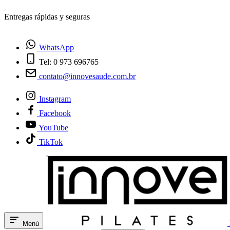
¿Tienes dudas? Habla con nosotros
WhatsApp
Tel: 0 973 696765
contato@innovesaude.com.br
Instagram
Facebook
YouTube
TikTok
Menú