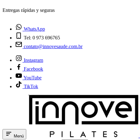
¿Tienes dudas? Habla con nosotros
WhatsApp
Tel: 0 973 696765
contato@innovesaude.com.br
Instagram
Facebook
YouTube
TikTok
Menú