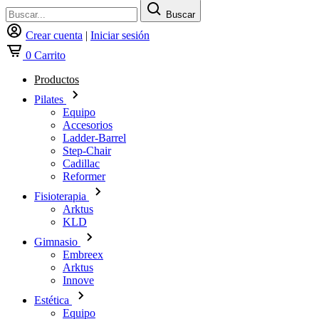
Buscar
Crear cuenta
|
Iniciar sesión
0
Carrito
Productos
Pilates
Equipo
Accesorios
Ladder-Barrel
Step-Chair
Cadillac
Reformer
Fisioterapia
Arktus
KLD
Gimnasio
Embreex
Arktus
Innove
Estética
Equipo