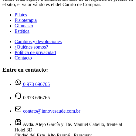
el sitio, el valor válido es el del Carrito de Compras.
Pilates
Fisioterapia
Gimnasio
Estética
Cambios y devoluciones
¿Quiénes somos?
Política de privacidad
Contacto
Entre en contacto:
0 973 696765
0 973 696765
contato@innovesaude.com.br
Avda. Alejo García y Tte. Manuel Cabello, frente al
Hotel 3D
Ciudad del Este, Alto Paraná - Paraguay