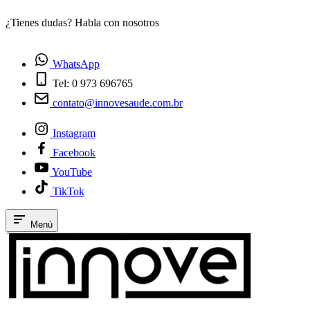
¿Tienes dudas? Habla con nosotros
E
WhatsApp
Tel: 0 973 696765
contato@innovesaude.com.br
Instagram
Facebook
YouTube
TikTok
Menú