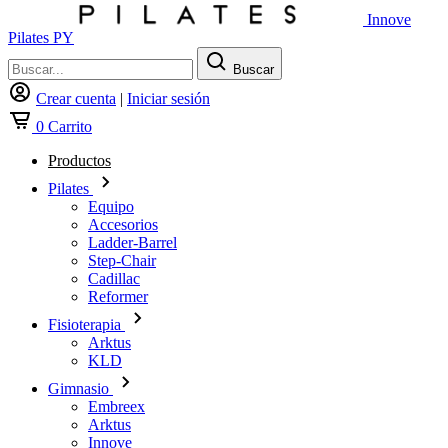
Innove
Pilates PY
Buscar
Crear cuenta
|
Iniciar sesión
0
Carrito
Productos
Pilates
Equipo
Accesorios
Ladder-Barrel
Step-Chair
Cadillac
Reformer
Fisioterapia
Arktus
KLD
Gimnasio
Embreex
Arktus
Innove