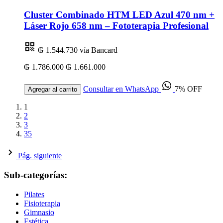
Cluster Combinado HTM LED Azul 470 nm +
Láser Rojo 658 nm – Fototerapia Profesional
₲ 1.544.730
vía Bancard
₲ 1.786.000
₲ 1.661.000
Consultar en WhatsApp
7% OFF
Agregar al carrito
1
2
3
35
Pág. siguiente
Sub-categorías:
Pilates
Fisioterapia
Gimnasio
Estética