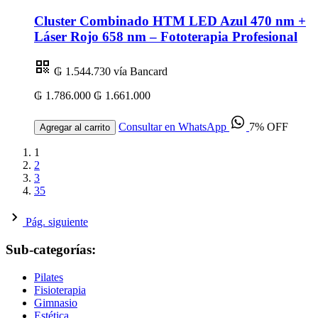
Cluster Combinado HTM LED Azul 470 nm +
Láser Rojo 658 nm – Fototerapia Profesional
₲ 1.544.730
vía Bancard
₲ 1.786.000
₲ 1.661.000
Consultar en WhatsApp
7% OFF
Agregar al carrito
1
2
3
35
Pág. siguiente
Sub-categorías:
Pilates
Fisioterapia
Gimnasio
Estética