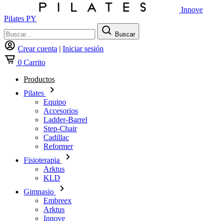
Innove
Pilates PY
Buscar
Crear cuenta
|
Iniciar sesión
0
Carrito
Productos
Pilates
Equipo
Accesorios
Ladder-Barrel
Step-Chair
Cadillac
Reformer
Fisioterapia
Arktus
KLD
Gimnasio
Embreex
Arktus
Innove