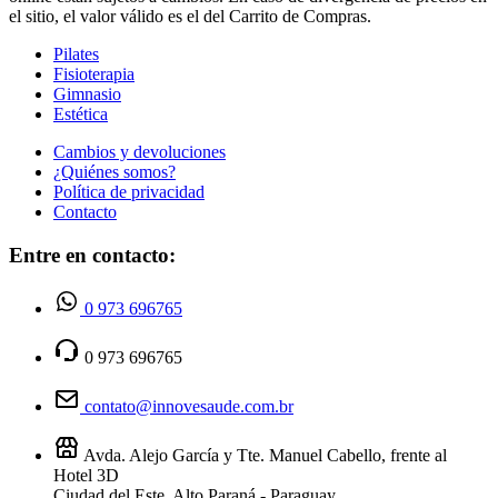
el sitio, el valor válido es el del Carrito de Compras.
Pilates
Fisioterapia
Gimnasio
Estética
Cambios y devoluciones
¿Quiénes somos?
Política de privacidad
Contacto
Entre en contacto:
0 973 696765
0 973 696765
contato@innovesaude.com.br
Avda. Alejo García y Tte. Manuel Cabello, frente al
Hotel 3D
Ciudad del Este, Alto Paraná - Paraguay