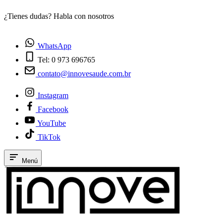
¿Tienes dudas? Habla con nosotros
E
WhatsApp
Tel: 0 973 696765
contato@innovesaude.com.br
Instagram
Facebook
YouTube
TikTok
Menú