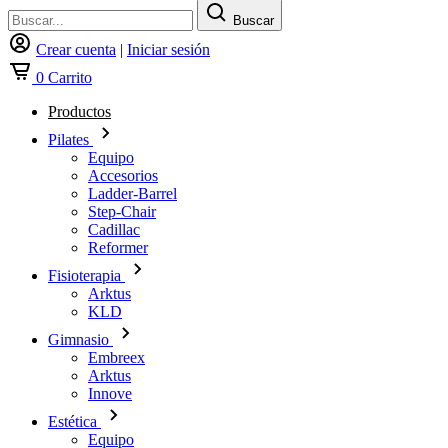
Buscar
Crear cuenta
|
Iniciar sesión
0
Carrito
Productos
Pilates
Equipo
Accesorios
Ladder-Barrel
Step-Chair
Cadillac
Reformer
Fisioterapia
Arktus
KLD
Gimnasio
Embreex
Arktus
Innove
Estética
Equipo