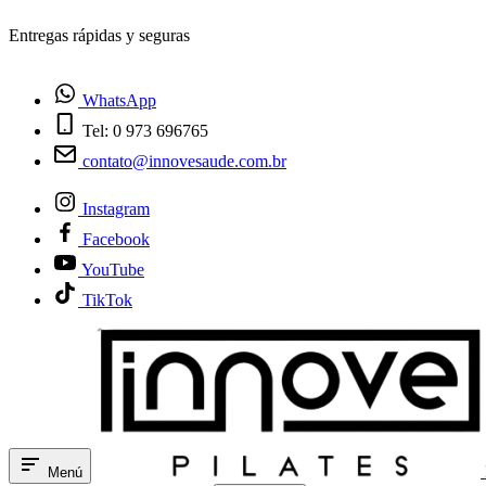
¿Tienes dudas? Habla con nosotros
WhatsApp
Tel: 0 973 696765
contato@innovesaude.com.br
Instagram
Facebook
YouTube
TikTok
Menú