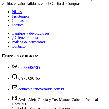
el sitio, el valor válido es el del Carrito de Compras.
Pilates
Fisioterapia
Gimnasio
Estética
Cambios y devoluciones
¿Quiénes somos?
Política de privacidad
Contacto
Entre en contacto:
0 973 696765
0 973 696765
contato@innovesaude.com.br
Avda. Alejo García y Tte. Manuel Cabello, frente al
Hotel 3D
Ciudad del Este, Alto Paraná - Paraguay