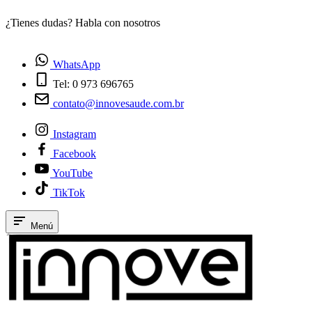
¿Tienes dudas? Habla con nosotros
E
WhatsApp
Tel: 0 973 696765
contato@innovesaude.com.br
Instagram
Facebook
YouTube
TikTok
Menú