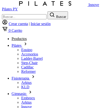
Innove
Pilates PY
Buscar
Crear cuenta
|
Iniciar sesión
0
Carrito
Productos
Pilates
Equipo
Accesorios
Ladder-Barrel
Step-Chair
Cadillac
Reformer
Fisioterapia
Arktus
KLD
Gimnasio
Embreex
Arktus
Innove