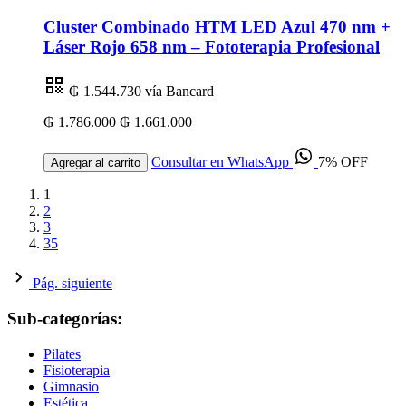
Cluster Combinado HTM LED Azul 470 nm +
Láser Rojo 658 nm – Fototerapia Profesional
₲ 1.544.730
vía Bancard
₲ 1.786.000
₲ 1.661.000
Consultar en WhatsApp
7% OFF
Agregar al carrito
1
2
3
35
Pág. siguiente
Sub-categorías:
Pilates
Fisioterapia
Gimnasio
Estética