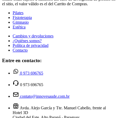
el sitio, el valor válido es el del Carrito de Compras.
Pilates
Fisioterapia
Gimnasio
Estética
Cambios y devoluciones
¿Quiénes somos?
Política de privacidad
Contacto
Entre en contacto:
0 973 696765
0 973 696765
contato@innovesaude.com.br
Avda. Alejo García y Tte. Manuel Cabello, frente al
Hotel 3D
Ciudad del Este, Alto Paraná - Paraguay