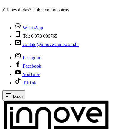
¿Tienes dudas? Habla con nosotros
E
WhatsApp
Tel: 0 973 696765
contato@innovesaude.com.br
Instagram
Facebook
YouTube
TikTok
Menú