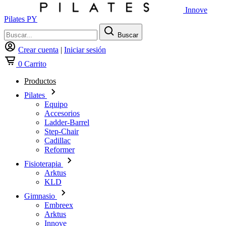
Innove
Pilates PY
Buscar
Crear cuenta
|
Iniciar sesión
0
Carrito
Productos
Pilates
Equipo
Accesorios
Ladder-Barrel
Step-Chair
Cadillac
Reformer
Fisioterapia
Arktus
KLD
Gimnasio
Embreex
Arktus
Innove