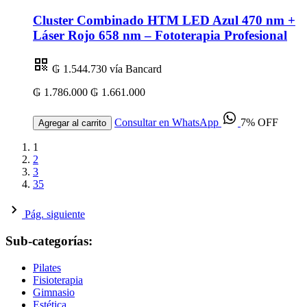
Cluster Combinado HTM LED Azul 470 nm +
Láser Rojo 658 nm – Fototerapia Profesional
₲ 1.544.730
vía Bancard
₲ 1.786.000
₲ 1.661.000
Consultar en WhatsApp
7% OFF
Agregar al carrito
1
2
3
35
Pág. siguiente
Sub-categorías:
Pilates
Fisioterapia
Gimnasio
Estética