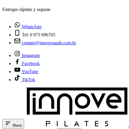
¿Tienes dudas? Habla con nosotros
WhatsApp
Tel: 0 973 696765
contato@innovesaude.com.br
Instagram
Facebook
YouTube
TikTok
Menú