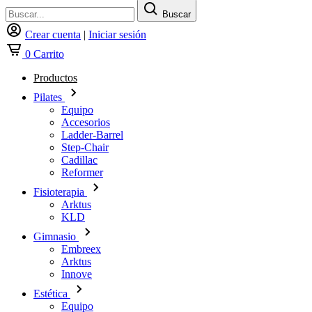
Buscar
Crear cuenta
|
Iniciar sesión
0
Carrito
Productos
Pilates
Equipo
Accesorios
Ladder-Barrel
Step-Chair
Cadillac
Reformer
Fisioterapia
Arktus
KLD
Gimnasio
Embreex
Arktus
Innove
Estética
Equipo