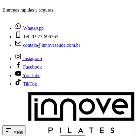
¿Tienes dudas? Habla con nosotros
WhatsApp
Tel: 0 973 696765
contato@innovesaude.com.br
Instagram
Facebook
YouTube
TikTok
Menú