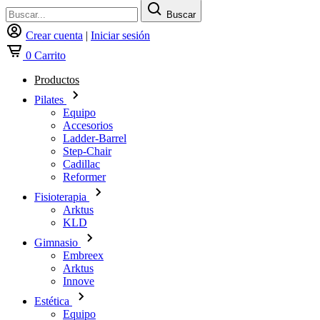
Buscar
Crear cuenta
|
Iniciar sesión
0
Carrito
Productos
Pilates
Equipo
Accesorios
Ladder-Barrel
Step-Chair
Cadillac
Reformer
Fisioterapia
Arktus
KLD
Gimnasio
Embreex
Arktus
Innove
Estética
Equipo