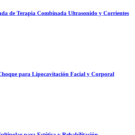
da de Terapia Combinada Ultrasonido y Corrientes
oque para Lipocavitación Facial y Corporal
ltipolar para Estética y Rehabilitación