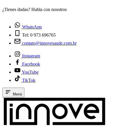
¿Tienes dudas? Habla con nosotros
E
WhatsApp
Tel: 0 973 696765
contato@innovesaude.com.br
Instagram
Facebook
YouTube
TikTok
Menú