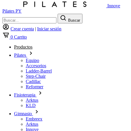
Innove
Pilates PY
Buscar
Crear cuenta
|
Iniciar sesión
0
Carrito
Productos
Pilates
Equipo
Accesorios
Ladder-Barrel
Step-Chair
Cadillac
Reformer
Fisioterapia
Arktus
KLD
Gimnasio
Embreex
Arktus
Innove