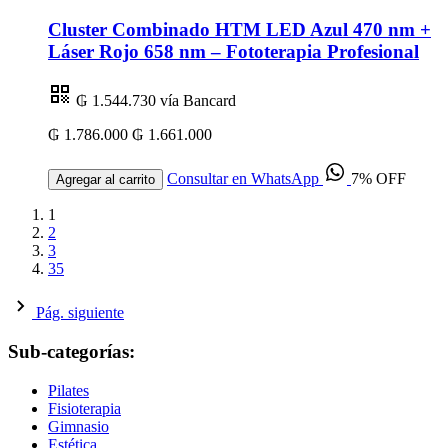
Cluster Combinado HTM LED Azul 470 nm +
Láser Rojo 658 nm – Fototerapia Profesional
₲ 1.544.730
vía Bancard
₲ 1.786.000
₲ 1.661.000
Consultar en WhatsApp
7% OFF
Agregar al carrito
1
2
3
35
Pág. siguiente
Sub-categorías:
Pilates
Fisioterapia
Gimnasio
Estética