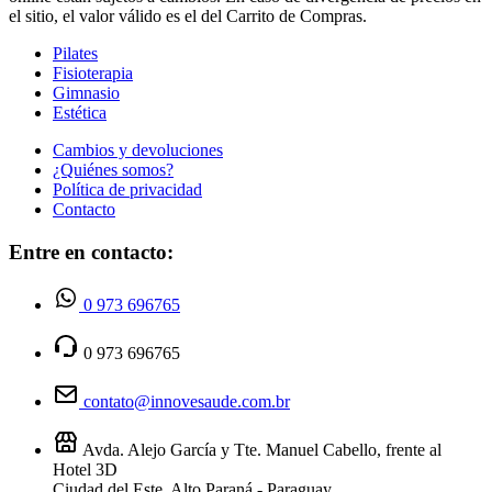
el sitio, el valor válido es el del Carrito de Compras.
Pilates
Fisioterapia
Gimnasio
Estética
Cambios y devoluciones
¿Quiénes somos?
Política de privacidad
Contacto
Entre en contacto:
0 973 696765
0 973 696765
contato@innovesaude.com.br
Avda. Alejo García y Tte. Manuel Cabello, frente al
Hotel 3D
Ciudad del Este, Alto Paraná - Paraguay