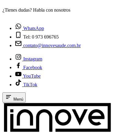
¿Tienes dudas? Habla con nosotros
E
WhatsApp
Tel: 0 973 696765
contato@innovesaude.com.br
Instagram
Facebook
YouTube
TikTok
Menú