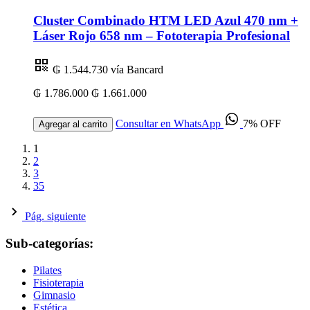
Cluster Combinado HTM LED Azul 470 nm +
Láser Rojo 658 nm – Fototerapia Profesional
₲ 1.544.730
vía Bancard
₲ 1.786.000
₲ 1.661.000
Consultar en WhatsApp
7% OFF
Agregar al carrito
1
2
3
35
Pág. siguiente
Sub-categorías:
Pilates
Fisioterapia
Gimnasio
Estética