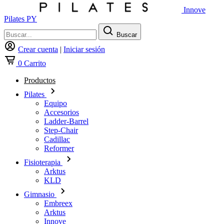
Innove
Pilates PY
Buscar
Crear cuenta
|
Iniciar sesión
0
Carrito
Productos
Pilates
Equipo
Accesorios
Ladder-Barrel
Step-Chair
Cadillac
Reformer
Fisioterapia
Arktus
KLD
Gimnasio
Embreex
Arktus
Innove