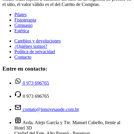
el sitio, el valor válido es el del Carrito de Compras.
Pilates
Fisioterapia
Gimnasio
Estética
Cambios y devoluciones
¿Quiénes somos?
Política de privacidad
Contacto
Entre en contacto:
0 973 696765
0 973 696765
contato@innovesaude.com.br
Avda. Alejo García y Tte. Manuel Cabello, frente al
Hotel 3D
Ciudad del Este, Alto Paraná - Paraguay