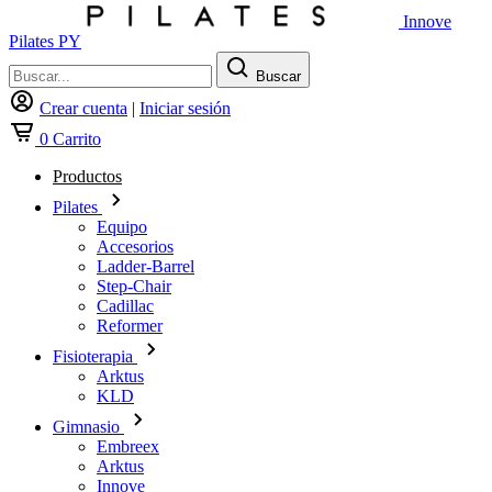
Innove
Pilates PY
Buscar
Crear cuenta
|
Iniciar sesión
0
Carrito
Productos
Pilates
Equipo
Accesorios
Ladder-Barrel
Step-Chair
Cadillac
Reformer
Fisioterapia
Arktus
KLD
Gimnasio
Embreex
Arktus
Innove