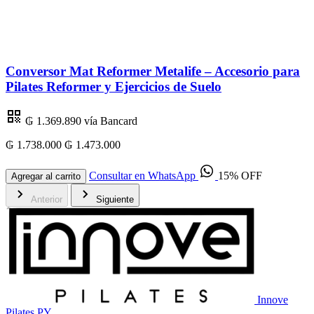
Conversor Mat Reformer Metalife – Accesorio para
Pilates Reformer y Ejercicios de Suelo
₲ 1.369.890
vía Bancard
₲ 1.738.000
₲ 1.473.000
₲
Consultar en WhatsApp
15% OFF
Agregar al carrito
Anterior
Siguiente
Innove
Pilates PY