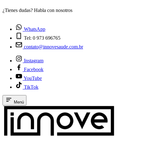
¿Tienes dudas? Habla con nosotros
E
WhatsApp
Tel: 0 973 696765
contato@innovesaude.com.br
Instagram
Facebook
YouTube
TikTok
Menú