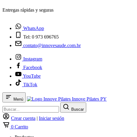
¿Tienes dudas? Habla con nosotros
WhatsApp
Tel: 0 973 696765
contato@innovesaude.com.br
Instagram
Facebook
YouTube
TikTok
Innove Pilates PY
Menú
Buscar
Crear cuenta
|
Iniciar sesión
0
Carrito