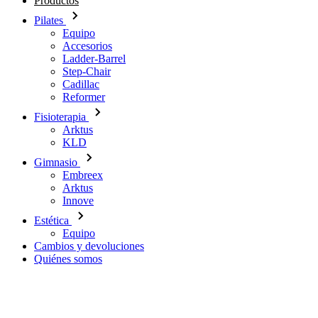
Productos
Pilates
Equipo
Accesorios
Ladder-Barrel
Step-Chair
Cadillac
Reformer
Fisioterapia
Arktus
KLD
Gimnasio
Embreex
Arktus
Innove
Estética
Equipo
Cambios y devoluciones
Quiénes somos