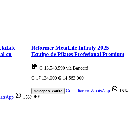
taLife
Reformer MetaLife Infinity 2025
al en
Equipo de Pilates Profesional Premium
₲ 13.543.590
vía Bancard
₲ 17.134.000
₲ 14.563.000
₲
Consultar en WhatsApp
15%
Agregar al carrito
OFF
hatsApp
15%