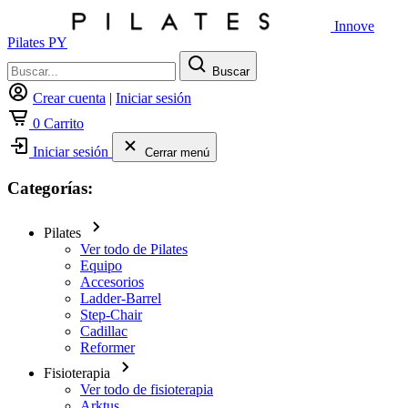
Innove
Pilates PY
Buscar
Crear cuenta
|
Iniciar sesión
0
Carrito
Iniciar sesión
Cerrar menú
Categorías:
Pilates
Ver todo de Pilates
Equipo
Accesorios
Ladder-Barrel
Step-Chair
Cadillac
Reformer
Fisioterapia
Ver todo de fisioterapia
Arktus