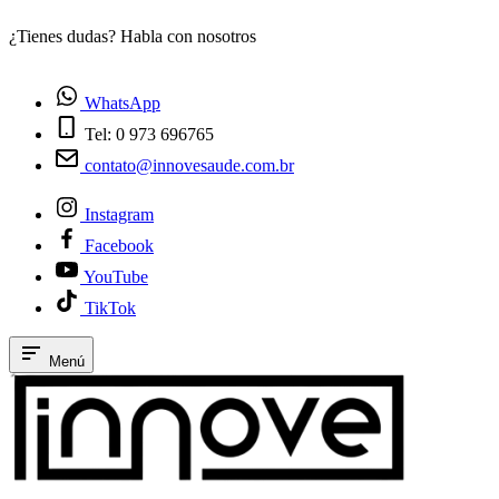
¿Tienes dudas? Habla con nosotros
E
WhatsApp
Tel: 0 973 696765
contato@innovesaude.com.br
Instagram
Facebook
YouTube
TikTok
Menú