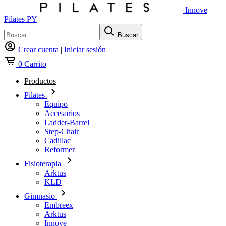
Innove
Pilates PY
Buscar
Crear cuenta
|
Iniciar sesión
0
Carrito
Productos
Pilates
Equipo
Accesorios
Ladder-Barrel
Step-Chair
Cadillac
Reformer
Fisioterapia
Arktus
KLD
Gimnasio
Embreex
Arktus
Innove