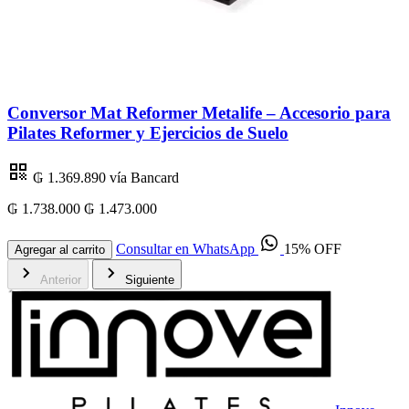
Conversor Mat Reformer Metalife – Accesorio para
Pilates Reformer y Ejercicios de Suelo
₲ 1.369.890
vía Bancard
₲ 1.738.000
₲ 1.473.000
₲
Consultar en WhatsApp
15% OFF
Agregar al carrito
Anterior
Siguiente