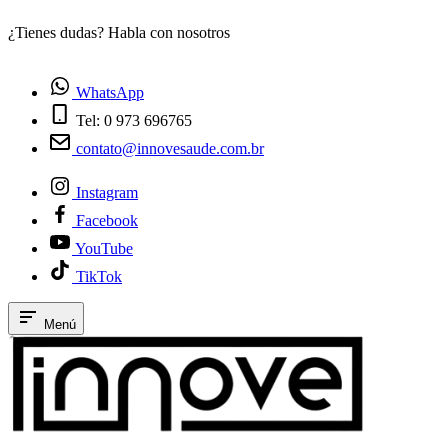
¿Tienes dudas? Habla con nosotros
E
WhatsApp
Tel: 0 973 696765
contato@innovesaude.com.br
Instagram
Facebook
YouTube
TikTok
Menú