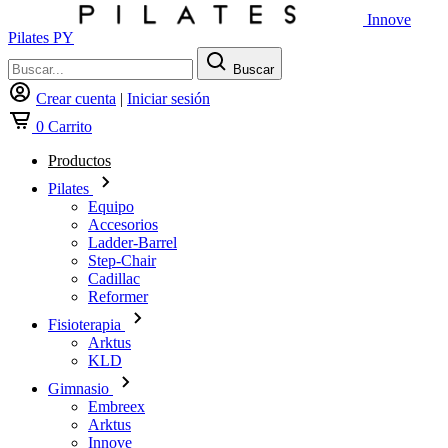
Innove
Pilates PY
Buscar
Crear cuenta
|
Iniciar sesión
0
Carrito
Productos
Pilates
Equipo
Accesorios
Ladder-Barrel
Step-Chair
Cadillac
Reformer
Fisioterapia
Arktus
KLD
Gimnasio
Embreex
Arktus
Innove