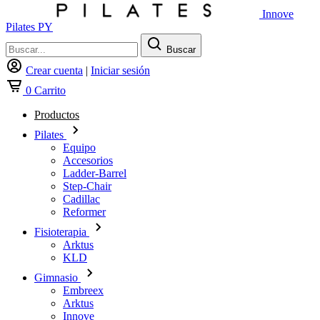
Innove
Pilates PY
Buscar
Crear cuenta
|
Iniciar sesión
0
Carrito
Productos
Pilates
Equipo
Accesorios
Ladder-Barrel
Step-Chair
Cadillac
Reformer
Fisioterapia
Arktus
KLD
Gimnasio
Embreex
Arktus
Innove