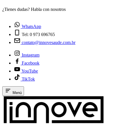
¿Tienes dudas? Habla con nosotros
E
WhatsApp
Tel: 0 973 696765
contato@innovesaude.com.br
Instagram
Facebook
YouTube
TikTok
Menú