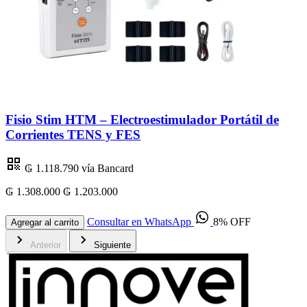
Fisio Stim HTM – Electroestimulador Portátil de
Corrientes TENS y FES
₲ 1.118.790
vía Bancard
₲ 1.308.000
₲ 1.203.000
₲
Consultar en WhatsApp
8% OFF
Agregar al carrito
Anterior
Siguiente