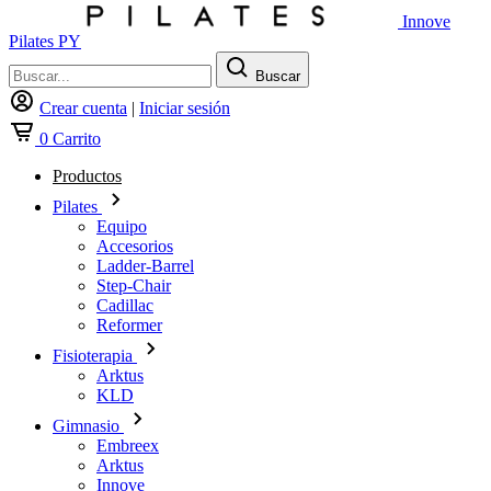
Innove
Pilates PY
Buscar
Crear cuenta
|
Iniciar sesión
0
Carrito
Productos
Pilates
Equipo
Accesorios
Ladder-Barrel
Step-Chair
Cadillac
Reformer
Fisioterapia
Arktus
KLD
Gimnasio
Embreex
Arktus
Innove