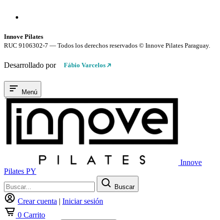
Compra 100% Segura
Conexión cifrada SSL
Innove Pilates
RUC 9106302-7 — Todos los derechos reservados © Innove Pilates Paraguay.
Desarrollado por
Fábio Varcelos
Menú
Innove
Pilates PY
Buscar
Crear cuenta
|
Iniciar sesión
0
Carrito