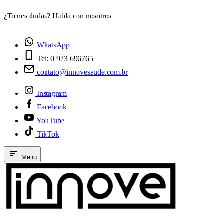
¿Tienes dudas? Habla con nosotros
E
WhatsApp
Tel: 0 973 696765
contato@innovesaude.com.br
Instagram
Facebook
YouTube
TikTok
Menú