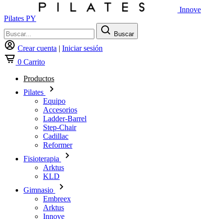
Innove
Pilates PY
Buscar
Crear cuenta
|
Iniciar sesión
0
Carrito
Productos
Pilates
Equipo
Accesorios
Ladder-Barrel
Step-Chair
Cadillac
Reformer
Fisioterapia
Arktus
KLD
Gimnasio
Embreex
Arktus
Innove