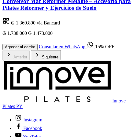
Conversor Mat Reformer Metalife – Accesorio para
Pilates Reformer y Ejercicios de Suelo
₲ 1.369.890
vía Bancard
₲ 1.738.000
₲ 1.473.000
₲
Consultar en WhatsApp
15% OFF
Agregar al carrito
Anterior
Siguiente
Innove
Pilates PY
Instagram
Facebook
YouTube