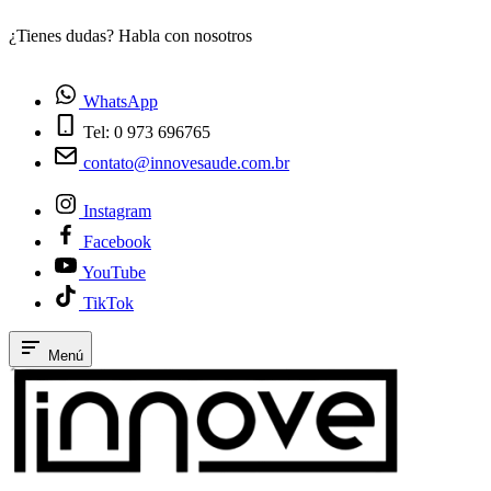
¿Tienes dudas? Habla con nosotros
E
WhatsApp
Tel: 0 973 696765
contato@innovesaude.com.br
Instagram
Facebook
YouTube
TikTok
Menú